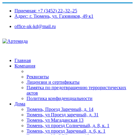
Приемная: +7 (3452) 22‒32‒25
Адрес: г. Тюмень, ул. Газовиков, 49 к1​
office-uk-kd@mail.ru
Главная
Компания
Реквизиты
Лицензии и сертификаты
Памятка по предотвращению террористических
актов
Политика конфиденциальности
Дома
Тюмень, Проезд Заречный, д. 14
Тюмень, ул Проезд заречный, д. 31
Тюмень, ул Магаданская 13
Тюмень, ул проезд Солнечный, д. 8, к. 1
Тюмень, ул проезд Заречный, д. 6, к. 1