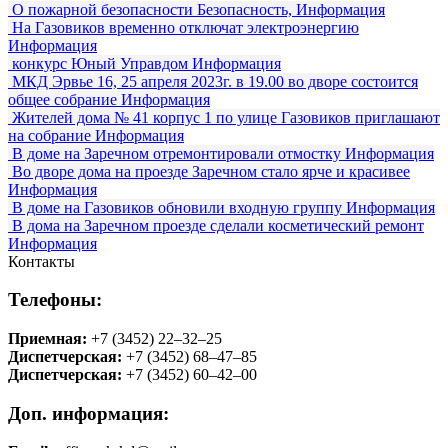
О пожарной безопасности
Безопасность, Информация
На Газовиков временно отключат электроэнергию
Информация
конкурс Юный Управдом
Информация
МКД Эрвье 16, 25 апреля 2023г. в 19.00 во дворе состоится
общее собрание
Информация
Жителей дома № 41 корпус 1 по улице Газовиков приглашают
на собрание
Информация
В доме на Заречном отремонтировали отмостку
Информация
Во дворе дома на проезде Заречном стало ярче и красивее
Информация
В доме на Газовиков обновили входную группу
Информация
В дома на Заречном проезде сделали косметический ремонт
Информация
Контакты
Телефоны:
Приемная:
+7 (3452) 22‒32‒25
Диспетчерская:
+7 (3452) 68‒47‒85
Диспетчерская:
+7 (3452) 60‒42‒00
Доп. информация: