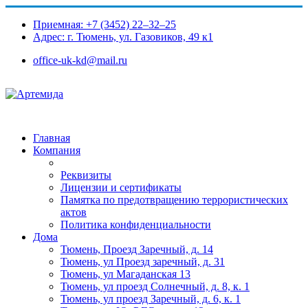
Приемная: +7 (3452) 22‒32‒25
Адрес: г. Тюмень, ул. Газовиков, 49 к1​
office-uk-kd@mail.ru
Главная
Компания
Реквизиты
Лицензии и сертификаты
Памятка по предотвращению террористических
актов
Политика конфиденциальности
Дома
Тюмень, Проезд Заречный, д. 14
Тюмень, ул Проезд заречный, д. 31
Тюмень, ул Магаданская 13
Тюмень, ул проезд Солнечный, д. 8, к. 1
Тюмень, ул проезд Заречный, д. 6, к. 1