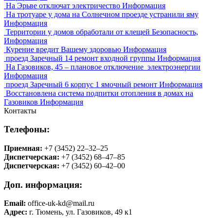
На Эрьве отключат электричество
Информация
На тротуаре у дома на Солнечном проезде устранили яму
Информация
Территории у домов обработали от клещей
Безопасность,
Информация
Курение вредит Вашему здоровью
Информация
проезд Заречный 14 ремонт входной группы
Информация
На Газовиков, 45 – плановое отключение электроэнергии
Информация
проезд Заречный 6 корпус 1 ямочный ремонт
Информация
Восстановлена система подпитки отопления в домах на
Газовиков
Информация
Контакты
Телефоны:
Приемная:
+7 (3452) 22‒32‒25
Диспетчерская:
+7 (3452) 68‒47‒85
Диспетчерская:
+7 (3452) 60‒42‒00
Доп. информация:
Email:
office-uk-kd@mail.ru
Адрес:
г. Тюмень, ул. Газовиков, 49 к1