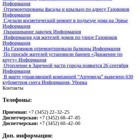
Информация
Отремонтированы фасады и крыльцо по адресу Газовиков
Информация
Сделали косметический ремонт в подъезде дома на Эрвье
Информация
Окрашивание лавочек
Информация
Информация для жителей домов по улице Газовиков
Информация
На Газовиков отремонтировали балконы
Информация
По просьбе жителей установили баннер «Движение по
кругу»
Информация
Отопление в Заречной части города появится 26 сентября
Информация
В марте управляющей компанией “Артемида” вывезено 630
кубометров снега
Информация, Уборка
Контакты
Телефоны:
Приемная:
+7 (3452) 22‒32‒25
Диспетчерская:
+7 (3452) 68‒47‒85
Диспетчерская:
+7 (3452) 60‒42‒00
Доп. информация: