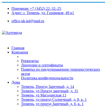
Приемная: +7 (3452) 22‒32‒25
Адрес: г. Тюмень, ул. Газовиков, 49 к1​
office-uk-kd@mail.ru
Главная
Компания
Реквизиты
Лицензии и сертификаты
Памятка по предотвращению террористических
актов
Политика конфиденциальности
Дома
Тюмень, Проезд Заречный, д. 14
Тюмень, ул Проезд заречный, д. 31
Тюмень, ул Магаданская 13
Тюмень, ул проезд Солнечный, д. 8, к. 1
Тюмень, ул проезд Заречный, д. 6, к. 1