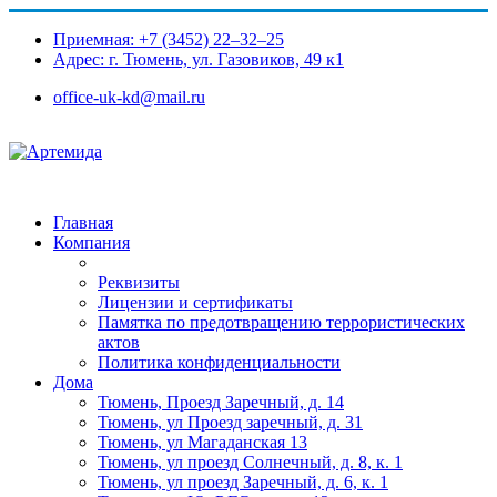
Приемная: +7 (3452) 22‒32‒25
Адрес: г. Тюмень, ул. Газовиков, 49 к1​
office-uk-kd@mail.ru
Главная
Компания
Реквизиты
Лицензии и сертификаты
Памятка по предотвращению террористических
актов
Политика конфиденциальности
Дома
Тюмень, Проезд Заречный, д. 14
Тюмень, ул Проезд заречный, д. 31
Тюмень, ул Магаданская 13
Тюмень, ул проезд Солнечный, д. 8, к. 1
Тюмень, ул проезд Заречный, д. 6, к. 1