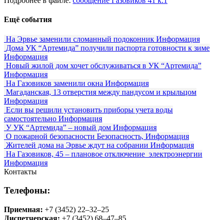
Подробнее в файле:
сообщение Газовиков 41 к.1
Ещё события
На Эрвье заменили сломанный подоконник
Информация
Дома УК “Артемида” получили паспорта готовности к зиме
Информация
Новый жилой дом хочет обслуживаться в УК “Артемида”
Информация
На Газовиков заменили окна
Информация
Магаданская, 13 отверстия между пандусом и крыльцом
Информация
Если вы решили установить приборы учета воды
самостоятельно
Информация
У УК “Артемида” – новый дом
Информация
О пожарной безопасности
Безопасность, Информация
Жителей дома на Эрвье ждут на собрании
Информация
На Газовиков, 45 – плановое отключение электроэнергии
Информация
Контакты
Телефоны:
Приемная:
+7 (3452) 22‒32‒25
Диспетчерская:
+7 (3452) 68‒47‒85