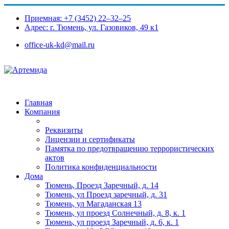
Приемная: +7 (3452) 22‒32‒25
Адрес: г. Тюмень, ул. Газовиков, 49 к1​
office-uk-kd@mail.ru
Главная
Компания
Реквизиты
Лицензии и сертификаты
Памятка по предотвращению террористических
актов
Политика конфиденциальности
Дома
Тюмень, Проезд Заречный, д. 14
Тюмень, ул Проезд заречный, д. 31
Тюмень, ул Магаданская 13
Тюмень, ул проезд Солнечный, д. 8, к. 1
Тюмень, ул проезд Заречный, д. 6, к. 1