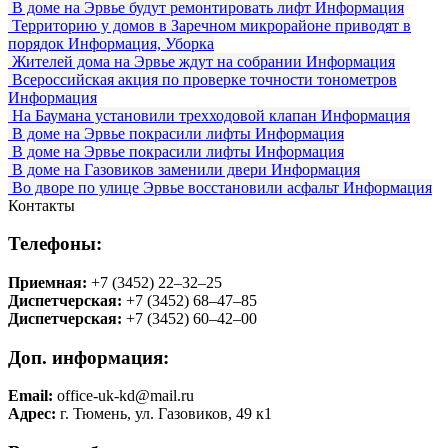
В доме на Эрвье будут ремонтировать лифт
Информация
Территорию у домов в Заречном микрорайоне приводят в
порядок
Информация, Уборка
Жителей дома на Эрвье ждут на собрании
Информация
Всероссийская акция по проверке точности тонометров
Информация
На Баумана установили трехходовой клапан
Информация
В доме на Эрвье покрасили лифты
Информация
В доме на Эрвье покрасили лифты
Информация
В доме на Газовиков заменили двери
Информация
Во дворе по улице Эрвье восстановили асфальт
Информация
Контакты
Телефоны:
Приемная:
+7 (3452) 22‒32‒25
Диспетчерская:
+7 (3452) 68‒47‒85
Диспетчерская:
+7 (3452) 60‒42‒00
Доп. информация:
Email:
office-uk-kd@mail.ru
Адрес:
г. Тюмень, ул. Газовиков, 49 к1