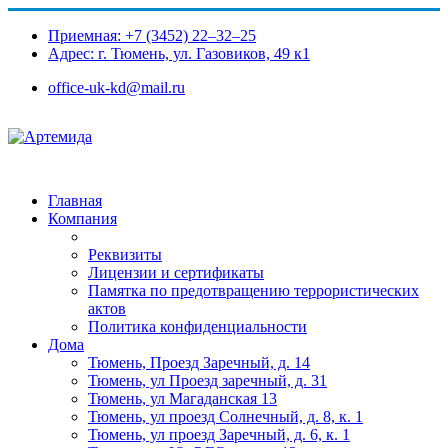
Приемная: +7 (3452) 22‒32‒25
Адрес: г. Тюмень, ул. Газовиков, 49 к1​
office-uk-kd@mail.ru
Главная
Компания
Реквизиты
Лицензии и сертификаты
Памятка по предотвращению террористических
актов
Политика конфиденциальности
Дома
Тюмень, Проезд Заречный, д. 14
Тюмень, ул Проезд заречный, д. 31
Тюмень, ул Магаданская 13
Тюмень, ул проезд Солнечный, д. 8, к. 1
Тюмень, ул проезд Заречный, д. 6, к. 1