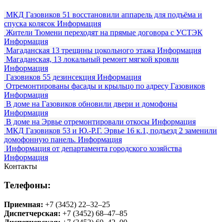
МКД Газовиков 51 восстановили аппарель для подъёма и
спуска колясок
Информация
Жители Тюмени переходят на прямые договора с УСТЭК
Информация
Магаданская 13 трещины цокольного этажа
Информация
Магаданская, 13 локальный ремонт мягкой кровли
Информация
Газовиков 55 дезинсекция
Информация
Отремонтированы фасады и крыльцо по адресу Газовиков
Информация
В доме на Газовиков обновили двери и домофоны
Информация
В доме на Эрвье отремонтировали откосы
Информация
МКД Газовиков 53 и Ю.-Р.Г. Эрвье 16 к.1, подъезд 2 заменили
домофонную панель.
Информация
Информация от департамента городского хозяйства
Информация
Контакты
Телефоны:
Приемная:
+7 (3452) 22‒32‒25
Диспетчерская:
+7 (3452) 68‒47‒85