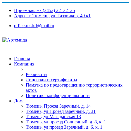
Приемная: +7 (3452) 22‒32‒25
Адрес: г. Тюмень, ул. Газовиков, 49 к1​
office-uk-kd@mail.ru
Главная
Компания
Реквизиты
Лицензии и сертификаты
Памятка по предотвращению террористических
актов
Политика конфиденциальности
Дома
Тюмень, Проезд Заречный, д. 14
Тюмень, ул Проезд заречный, д. 31
Тюмень, ул Магаданская 13
Тюмень, ул проезд Солнечный, д. 8, к. 1
Тюмень, ул проезд Заречный, д. 6, к. 1