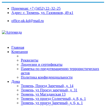
Приемная: +7 (3452) 22‒32‒25
Адрес: г. Тюмень, ул. Газовиков, 49 к1​
office-uk-kd@mail.ru
Главная
Компания
Реквизиты
Лицензии и сертификаты
Памятка по предотвращению террористических
актов
Политика конфиденциальности
Дома
Тюмень, Проезд Заречный, д. 14
Тюмень, ул Проезд заречный, д. 31
Тюмень, ул Магаданская 13
Тюмень, ул проезд Солнечный, д. 8, к. 1
Тюмень, ул проезд Заречный, д. 6, к. 1